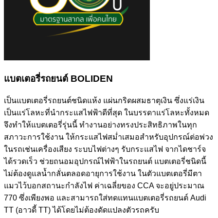
แบตเตอรี่รถยนต์ BOLIDEN
เป็นแบตเตอรี่รถยนต์ชนิดแห้ง แผ่นกริดผสมธาตุเงิน ซึ่งแร่เงิน
เป็นแร่โลหะที่นำกระแสไฟฟ้าดีที่สุด ในบรรดาแร่โลหะทั้งหมด
จึงทำให้แบตเตอรี่รุ่นนี้ ทำงานอย่างทรงประสิทธิภาพในทุก
สภาวะการใช้งาน ให้กระแสไฟสม่ำเสมอสำหรับอุปกรณ์ต่อพ่วง
ในรถเช่นเครื่องเสียง ระบบไฟต่างๆ รับกระแสไฟ จากไดชาร์จ
ได้รวดเร็ว ช่วยถนอมอุปกรณ์ไฟฟ้าในรถยนต์ แบตเตอรี่ชนิดนี้
ไม่ต้องดูแลน้ำกลั่นตลอดอายุการใช้งาน ในตัวแบตเตอรี่มีตา
แมวไว้บอกสถานะกำลังไฟ ค่าเฉลี่ยของ CCA จะอยู่ประมาณ
770 ซึ่งเพียงพอ และสามารถใส่ทดแทนแบตเตอรี่รถยนต์ Audi
TT (อาวดี้ TT) ได้โดยไม่ต้องดัดแปลงตัวรถครับ