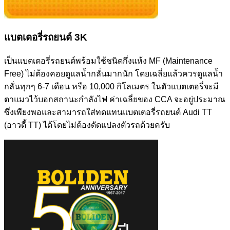
แบตเตอรี่รถยนต์ 3K
เป็นแบตเตอรี่รถยนต์พร้อมใช้ชนิดกึ่งแห้ง MF (Maintenance
Free) ไม่ต้องคอยดูแลน้ำกลั่นมากนัก โดยเฉลี่ยแล้วควรดูแลน้ำ
กลั่นทุกๆ 6-7 เดือน หรือ 10,000 กิโลเมตร ในตัวแบตเตอรี่จะมี
ตาแมวไว้บอกสถานะกำลังไฟ ค่าเฉลี่ยของ CCA จะอยู่ประมาณ
ซึ่งเพียงพอและสามารถใส่ทดแทนแบตเตอรี่รถยนต์ Audi TT
(อาวดี้ TT) ได้โดยไม่ต้องดัดแปลงตัวรถด้วยครับ