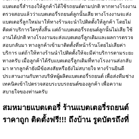
แบตเตอรี่สำรองให้ลูกค้าได้ใช้รถยนต์ตามปกติ หากทางโรงงาน
ตรวจสอบแล้วว่าแบตเตอรี่รถยนต์ลูกนั้นเสีย ทางโรงงานจะส่ง
แบตเตอรี่ลูกใหม่มาให้ทางร้านจะนำไปติดตั้งให้ลูกค้า โดยไม่
คิดค่าบริการใดๆทั้งสิ้น แต่ถ้าแบตเตอรี่รถยนต์ลูกนั้นไม่เสีย ใช้
งานได้ปกติ ทางโรงงานจะส่งแบตเตอรี่ลูกเดิมและผลการตรวจ
สอบกลับมา ทางลูกค้าเข้ามาติดตั้งที่หน้าร้านโดยไม่เสียค่า
บริการ แต่ถ้าให้ทางร้านนำไปติดตั้งให้จะมีค่าบริการตามระยะ
ทางครับ เมื่อลูกค้าได้รับแบตเตอรี่ลูกเดิมที่ทางโรงงานส่งกลับ
มา หากลูกค้ายังมีข้อสงสัยหรือยังไม่สบายใจ ทางร้านยินดี
ประสานงานกับทางบริษัทผู้ผลิตแบตเตอรี่รถยนต์ เพื่อส่งทีมช่าง
เทคนิคเข้าไปตรวจสอบระบบรถยนต์ของลูกค้า เพื่อความ
สบายใจของท่านครับ
สมหมายแบตเตอรี่ ร้านแบตเตอรี่รถยนต์
ราคาถูก ติดตั้งฟรี!!! ถึงบ้าน รูดบัตรถึงที่
คลิกเพื่อ Tel :
061-707-5884