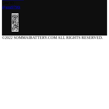
Line ID :
@gmi9790i
©2022 SOMMAIBATTERY.COM ALL RIGHTS RESERVED.