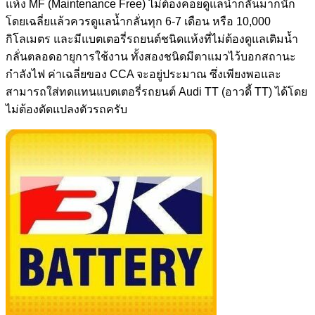
แห้ง MF (Maintenance Free) ไม่ต้องคอยดูแลน้ำกลั่นมากนัก
โดยเฉลี่ยแล้วควรดูแลน้ำกลั่นทุก 6-7 เดือน หรือ 10,000
กิโลเมตร และมีแบตเตอรี่รถยนต์ชนิดแห้งที่ไม่ต้องดูแลเติมน้ำ
กลั่นตลอดอายุการใช้งาน ทั้งสองชนิดมีตาแมวไว้บอกสถานะ
กำลังไฟ ค่าเฉลี่ยของ CCA จะอยู่ประมาณ ซึ่งเพียงพอและ
สามารถใส่ทดแทนแบตเตอรี่รถยนต์ Audi TT (อาวดี้ TT) ได้โดย
ไม่ต้องดัดแปลงตัวรถครับ