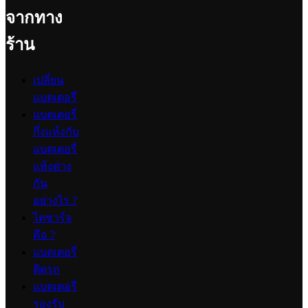
จากทาง
ร้าน
เปลี่ยน
แบตเตอรี่
แบตเตอรี่
กึ่งแห้งกับ
แบตเตอรี่
แห้งต่าง
กัน
อย่างไร ?
ไดชาร์จ
คือ ?
แบตเตอรี่
ติดรถ
แบตเตอรี่
รองรับ