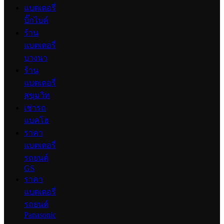
แบตเตอรี่
บิ๊กไบค์
ร้าน
แบตเตอรี่
บางนา
ร้าน
แบตเตอรี่
สุขุมวิท
เช่ารถ
แบคโฮ
ราคา
แบตเตอรี่
รถยนต์
GS
ราคา
แบตเตอรี่
รถยนต์
Panasonic