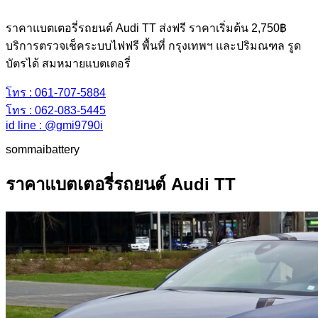
ราคาแบตเตอรี่รถยนต์ Audi TT ส่งฟรี ราคาเริ่มต้น 2,750฿
บริการตรวจเช็คระบบไฟฟรี พื้นที่ กรุงเทพฯ และปริมณฑล รูด
บัตรได้ สมหมายแบตเตอรี่
โทร : 061-707-5884
โทร : 062-083-5445
id line : @gmi9790i
sommaibattery
ราคาแบตเตอรี่รถยนต์ Audi TT