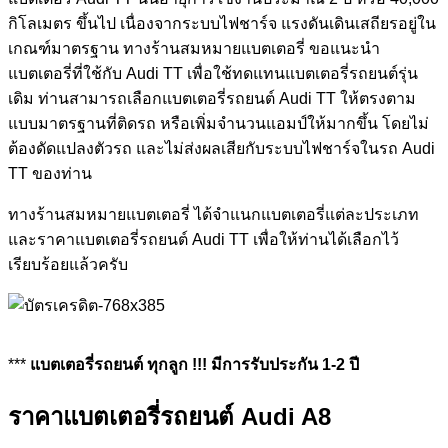
กิโลเมตร ขึ้นไป เนื่องจากระบบไฟชาร์จ แรงดันเดินเสถียรอยู่ใน
เกณฑ์มาตรฐาน ทางร้านสมหมายแบตเตอรี่ ขอแนะนำ
แบตเตอรี่ที่ใช้กับ Audi TT เพื่อใช้ทดแทนแบตเตอรี่รถยนต์รุ่น
เดิม ท่านสามารถเลือกแบตเตอรี่รถยนต์ Audi TT ให้ตรงตาม
แบบมาตรฐานที่ติดรถ หรือเพิ่มจำนวนแอมป์ให้มากขึ้น โดยไม่
ต้องดัดแปลงตัวรถ และไม่ส่งผลเสียกับระบบไฟชาร์จในรถ Audi
TT ของท่าน
ทางร้านสมหมายแบตเตอรี่ ได้จำแนกแบตเตอรี่แต่ละประเภท
และราคาแบตเตอรี่รถยนต์ Audi TT เพื่อให้ท่านได้เลือกไว้
เรียบร้อยแล้วครับ
***
แบตเตอรี่รถยนต์ ทุกลูก !!! มีการรับประกัน 1-2 ปี
ราคาแบตเตอรี่รถยนต์ Audi A8