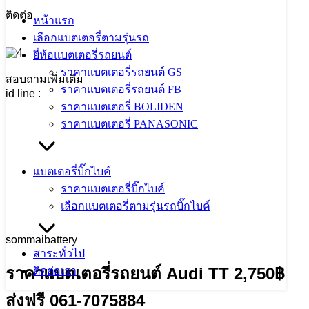
ติดต่อ
หน้าแรก
061-707-5884
,
062-083-5445
เลือกแบตเตอรี่ตามรุ่นรถ
ยี่ห้อแบตเตอรี่รถยนต์
ราคาแบตเตอรี่รถยนต์ GS
สอบถามเพิ่มเติม
ราคาแบตเตอรี่รถยนต์ FB
id line :
@gmi9790i
ราคาแบตเตอรี่ BOLIDEN
ราคาแบตเตอรี่ PANASONIC
แบตเตอรี่บิ๊กไบค์
ราคาแบตเตอรี่บิ๊กไบค์
เลือกแบตเตอรี่ตามรุ่นรถบิ๊กไบค์
sommaibattery
สาระทั่วไป
ราคาแบตเตอรี่รถยนต์ Audi TT 2,750฿
ติดต่อเรา
ส่งฟรี 061-7075884