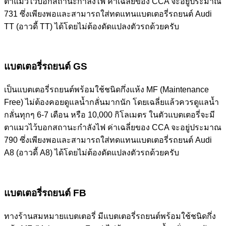
ตาแมวไว้บอกสถานะกำลังไฟ ค่าเฉลี่ยของ CCA จะอยู่ประมาณ
731 ซึ่งเพียงพอและสามารถใส่ทดแทนแบตเตอรี่รถยนต์ Audi
TT (อาวดี้ TT) ได้โดยไม่ต้องดัดแปลงตัวรถด้วยครับ
แบตเตอรี่รถยนต์ GS
เป็นแบตเตอรี่รถยนต์พร้อมใช้ชนิดกึ่งแห้ง MF (Maintenance
Free) ไม่ต้องคอยดูแลน้ำกลั่นมากนัก โดยเฉลี่ยแล้วควรดูแลน้ำ
กลั่นทุกๆ 6-7 เดือน หรือ 10,000 กิโลเมตร ในตัวแบตเตอรี่จะมี
ตาแมวไว้บอกสถานะกำลังไฟ ค่าเฉลี่ยของ CCA จะอยู่ประมาณ
790 ซึ่งเพียงพอและสามารถใส่ทดแทนแบตเตอรี่รถยนต์ Audi
A8 (อาวดี้ A8) ได้โดยไม่ต้องดัดแปลงตัวรถด้วยครับ
แบตเตอรี่รถยนต์ FB
ทางร้านสมหมายแบตเตอรี่ มีแบตเตอรี่รถยนต์พร้อมใช้ชนิดกึ่ง