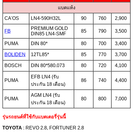
แบตแห้ง
CA'OS
LN4-590H32L
90
760
2,900
PREMIUM GOLD
FB
85
790
3,500
DIN85 LN4-SMF
PUMA
DIN 80*
80
700
3,400
BOLIDEN
12TL85*
85
770
3,700
BOSCH
DIN 80*580.073
80
720
4,100
EFB LN4 (รับ
PUMA
86
740
4,400
ประกัน 18 เดือน)
AGM LN4 (รับ
PUMA
80
800
7,000
ประกัน 18 เดือน)
รุ่นรถยนต์ที่ใช้กับแบตเตอรี่รุ่นนี้
TOYOTA
: REVO 2.8, FORTUNER 2.8