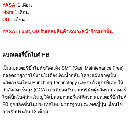
YASAI
1 เดือน
i-batt
1 เดือน
OD
1 เดือน
YASAI, i-batt, OD รับเคลมสินค้าเฉพาะหน้าร้านเท่านั้น
แบตเตอรี่บิ๊กไบค์ FB
เป็นแบตเตอรี่บิ๊กไบค์ชนิดแห้ง SMF (Sael Maintenance Free)
ตลอดอายุการใช้งานไม่ต้องเติมน้ำกลั่น โครงแผ่นธาตุเป็น
นวัตกรรมใหม่ Punching Technology และตะกั่วสูตรพิเศษ ให้
กำลังสตาร์ทสูง (CCA) เป็นที่ยอมรับ จากบริษัทผู้ผลิตรถมอเตอร์
ไซค์บิ๊กไบค์ส่วนใหญ่ให้เป็นแบตเตอรี่แท้ติดรถ แบตเตอรี่บิ๊กไบค์
FB ถูกผลิตขึ้นในประเทศไทย มาตรฐานประเทศญี่ปุ่น เงื่อนไข
การรับประกัน 12 เดือน