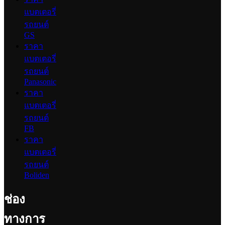
แบตเตอรี่
รถยนต์
GS
ราคา
แบตเตอรี่
รถยนต์
Panasonic
ราคา
แบตเตอรี่
รถยนต์
FB
ราคา
แบตเตอรี่
รถยนต์
Boliden
ช่อง
ทางการ