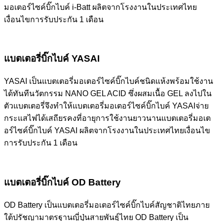
มอเตอร์ไซค์บิ๊กไบค์ i-Batt ผลิตจากโรงงานในประเทศไทย
เงื่อนไขการรับประกัน 1 เดือน
แบตเตอรี่บิ๊กไบค์ YASAI
YASAI เป็นแบตเตอรี่มอเตอร์ไซค์บิ๊กไบค์ชนิดแห้งพร้อมใช้งาน
ได้ทันทีนวัตกรรม NANO GEL ACID ซึ่งผสมเนื้อ GEL ลงไปใน
ตัวแบตเตอรี่จึงทำให้แบตเตอรี่มอเตอร์ไซค์บิ๊กไบค์ YASAIจ่าย
กระแสไฟได้เสถียรคงที่อายุการใช้งานยาวนานแบตเตอรี่มอเต
อร์ไซค์บิ๊กไบค์ YASAI ผลิตจากโรงงานในประเทศไทยเงื่อนไข
การรับประกัน 1 เดือน
แบตเตอรี่บิ๊กไบค์ OD Battery
OD Battery เป็นแบตเตอรี่มอเตอร์ไซค์บิ๊กไบค์สัญชาติไทยภาย
ใต้ปรัชญามาตรฐานญี่ปุ่นสายพันธุ์ไทย OD Battery เป็น