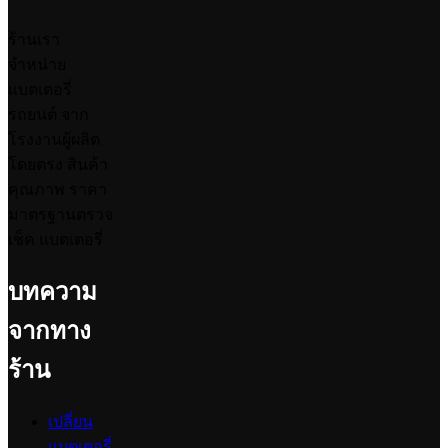
ร้านเรา
จำหน่าย
แบตเตอรี่
รถยนต์ จาก
โรงงานผู้ผลิต
โดยตรง สินค้า
คุณภาพ ราคา
มาตรฐานตรวจ
เช็ค แบตเตอรี่
บทความ
จากทาง
ร้าน
เปลี่ยน
แบตเตอรี่