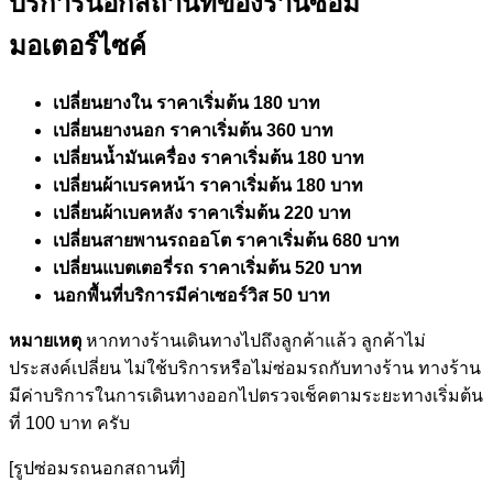
บริการนอกสถานที่ของร้านซ่อม
มอเตอร์ไซค์
เปลี่ยนยางใน ราคาเริ่มต้น 180 บาท
เปลี่ยนยางนอก ราคาเริ่มต้น 360 บาท
เปลี่ยนน้ำมันเครื่อง ราคาเริ่มต้น 180 บาท
เปลี่ยนผ้าเบรคหน้า ราคาเริ่มต้น 180 บาท
เปลี่ยนผ้าเบคหลัง ราคาเริ่มต้น 220 บาท
เปลี่ยนสายพานรถออโต ราคาเริ่มต้น 680 บาท
เปลี่ยนแบตเตอรี่รถ ราคาเริ่มต้น 520 บาท
นอกพื้นที่บริการมีค่าเซอร์วิส 50 บาท
หมายเหตุ
หากทางร้านเดินทางไปถึงลูกค้าแล้ว ลูกค้าไม่
ประสงค์เปลี่ยน ไม่ใช้บริการหรือไม่ซ่อมรถกับทางร้าน ทางร้าน
มีค่าบริการในการเดินทางออกไปตรวจเช็คตามระยะทางเริ่มต้น
ที่ 100 บาท ครับ
[รูปซ่อมรถนอกสถานที่]