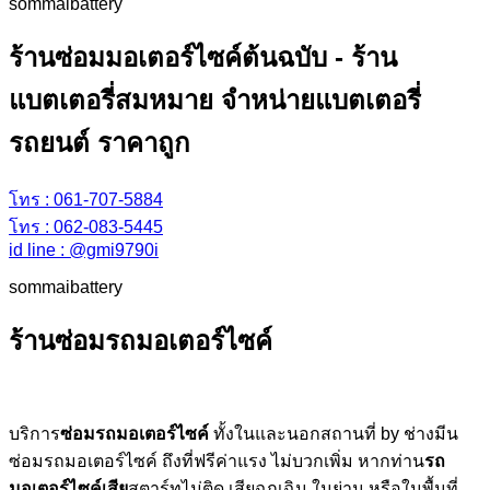
sommaibattery
ร้านซ่อมมอเตอร์ไซค์ต้นฉบับ - ร้าน
แบตเตอรี่สมหมาย จำหน่ายแบตเตอรี่
รถยนต์ ราคาถูก
โทร : 061-707-5884
โทร : 062-083-5445
id line : @gmi9790i
sommaibattery
ร้านซ่อมรถมอเตอร์ไซค์
บริการ
ซ่อมรถมอเตอร์ไซค์
ทั้งในและนอกสถานที่ by ช่างมีน
ซ่อมรถมอเตอร์ไซค์ ถึงที่ฟรีค่าแรง ไม่บวกเพิ่ม หากท่าน
รถ
มอเตอร์ไซค์เสีย
สตาร์ทไม่ติด เสียฉุกเฉิน ในย่าน หรือในพื้นที่