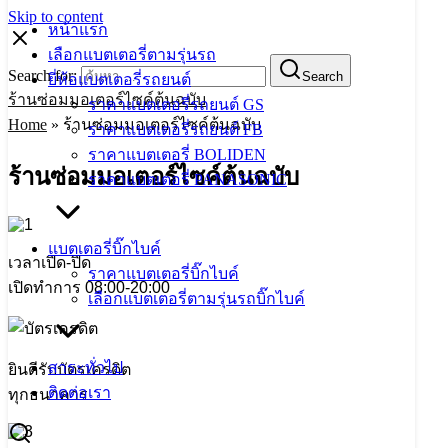
Skip to content
หน้าแรก
เลือกแบตเตอรี่ตามรุ่นรถ
Search for:
Search
ยี่ห้อแบตเตอรี่รถยนต์
ร้านซ่อมมอเตอร์ไซค์ต้นฉบับ
ราคาแบตเตอรี่รถยนต์ GS
Home
»
ร้านซ่อมมอเตอร์ไซค์ต้นฉบับ
ราคาแบตเตอรี่รถยนต์ FB
ราคาแบตเตอรี่ BOLIDEN
ร้านซ่อมมอเตอร์ไซค์ต้นฉบับ
ราคาแบตเตอรี่ PANASONIC
แบตเตอรี่บิ๊กไบค์
เวลาเปิด-ปิด
ราคาแบตเตอรี่บิ๊กไบค์
เปิดทำการ 08:00-20:00
เลือกแบตเตอรี่ตามรุ่นรถบิ๊กไบค์
สาระทั่วไป
ยินดีรับบัตรเครดิต
ติดต่อเรา
ทุกธนาคาร