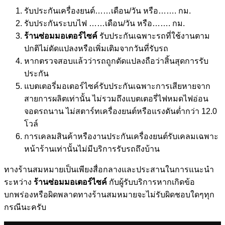
รับประกันเครื่องยนต์……เดือน/วัน หรือ……. กม.
รับประกันระบบไฟ ……เดือน/วัน หรือ……. กม.
ร้านซ่อมมอเตอร์ไซค์
รับประกันเฉพาะรถที่ใช้งานตาม
ปกติไม่ดัดแปลงหรือเพิ่มเติมจากวันที่รับรถ
หากตรวจสอบแล้วว่ารถถูกดัดแปลงถือว่าสิ้นสุดการรับ
ประกัน
แบตเตอรี่มอเตอร์ไซค์รับประกันเฉพาะการเสียหายจาก
สายการผลิตเท่านั้น ไม่รวมถึงแบตเตอรี่ไฟหมดไฟอ่อน
จอดรถนาน ไม่สตาร์ทเครื่องยนต์หรือแรงดันต่ำกว่า 12.0
โวล์
การเคลมสินค้าหรืองานประกันเครื่องยนต์รับเคลมเฉพาะ
หน้าร้านเท่านั้นไม่มีบริการรับรถถึงบ้าน
ทางร้านสมหมายเป็นเพียงสื่อกลางและประสานในการแนะนำ
ระหว่าง
ร้านซ่อมมอเตอร์ไซค์
กับผู้รับบริการหากเกิดข้อ
บกพร่องหรือผิดพลาดทางร้านสมหมายจะไม่รับผิดชอบใดๆทุก
กรณีนะครับ