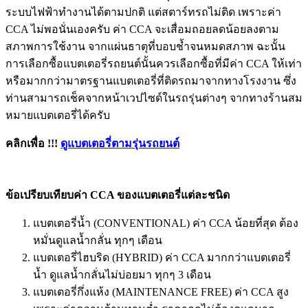
ระบบไฟฟ้าทำงานได้ตามปกติ แต่สตาร์ทรถไม่ติด เพราะค่า
CCA ไม่พอนั่นเองครับ ค่า CCA จะเสื่อมถอยลดน้อยลงตาม
สภาพการใช้งาน จากแผ่นธาตุที่บอบช้ำจนหมดสภาพ ฉะนั้น
การเลือกซื้อแบตเตอรี่รถยนต์นั้นควรเลือกซื้อที่มีค่า CCA ให้เท่า
หรือมากกว่ามาตรฐานแบตเตอรี่ที่ติดรถมาจากทางโรงงาน ซึ่ง
ท่านสามารถเช็คจากหน้าเวปไซด์ในรถรุ่นต่างๆ จากทางร้านสม
หมายแบตเตอรี่ได้ครับ
คลิกเพื่อ !!!
ดูแบตเตอรี่ตามรุ่นรถยนต์
ข้อเปรียบเทียบค่า CCA ของแบตเตอรี่แต่ละชนิด
แบตเตอรี่น้ำ (CONVENTIONAL) ค่า CCA น้อยที่สุด ต้อง
หมั่นดูแลน้ำกลั่น ทุกๆ เดือน
แบตเตอรี่ไฮบริด (HYBRID) ค่า CCA มากกว่าแบตเตอรี่
น้ำ ดูแลน้ำกลั่นไม่บ่อยมา ทุกๆ 3 เดือน
แบตเตอรี่กึ่งแห้ง (MAINTENANCE FREE) ค่า CCA สูง