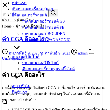
หน้าแรก
Skip
to
เลือกแบตเตอรี่ตามรุ่นรถ
Search
Search
content
for:
ยี่ห้อแบตเตอรี่รถยนต์
ค่า CCA คืออะไร ?
ราคาแบตเตอรี่รถยนต์ GS
Home
»
ค่า CCA คืออะไร ?
ราคาแบตเตอรี่รถยนต์ FB
ราคาแบตเตอรี่ BOLIDEN
ค่า CCA คืออะไร ?
ราคาแบตเตอรี่ PANASONIC
กุมภาพันธ์ 9, 2023
กุมภาพันธ์ 9, 2023
admin
แบตเตอรี่บิ๊กไบค์
Uncategorized
ราคาแบตเตอรี่บิ๊กไบค์
เลือกแบตเตอรี่ตามรุ่นรถบิ๊กไบค์
ค่า CCA คืออะไร
สาระทั่วไป
ก่อนที่เราจะมาพูดกันถึงค่า CCA ว่าคืออะไร ทางร้านสมหมาย
ติดต่อเรา
แบตเตอรี่ขออนุญาตแนะนำค่าต่างๆ ในตัวแบตเตอรี่มีความ
หมายอย่างไรกันบ้าง
VOLTAGE (V) แรงดันไฟฟ้าหรือความต่างศักยะที่มีหน่วย